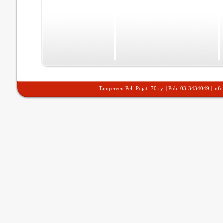
Tampereen Peli-Pojat -70 ry. | Puh. 03-3434049 |
inf